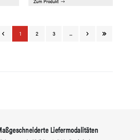
Zum Produkt
1
2
3
...
Maßgeschneiderte Liefermodalitäten