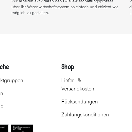
Wir arbeiten aktiv daran den C-Teile-Beschaffungsprozess
W
über Ihr Warenwirtschaftssystem so einfach und effizient wie
d
möglich zu gestalten.
L
iche
Shop
ktgruppen
Liefer- &
Versandkosten
en
Rücksendungen
ce
Zahlungskonditionen